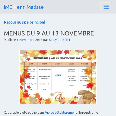
IME Henri Matisse
T
o
g
Retour au site principal
g
l
MENUS DU 9 AU 13 NOVEMBRE
e
n
Publié le
6 novembre 2015
par
Ketty GUIBERT
a
v
i
g
a
t
i
o
n
Cet article a été publié dans
Vie de l'établissement
. Enregistrer le