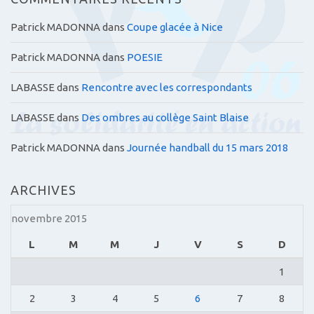
Patrick MADONNA
dans
Coupe glacée à Nice
Patrick MADONNA
dans
POESIE
LABASSE
dans
Rencontre avec les correspondants
LABASSE
dans
Des ombres au collège Saint Blaise
Patrick MADONNA
dans
Journée handball du 15 mars 2018
ARCHIVES
novembre 2015
L
M
M
J
V
S
D
1
2
3
4
5
6
7
8