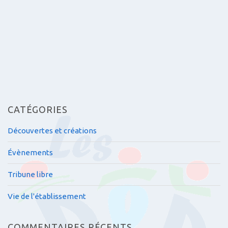
i
c
l
e
s
CATÉGORIES
Découvertes et créations
Évènements
Tribune libre
Vie de l'établissement
COMMENTAIRES RÉCENTS