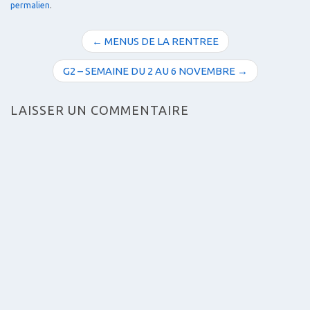
permalien
.
N
← MENUS DE LA RENTREE
a
v
G2 – SEMAINE DU 2 AU 6 NOVEMBRE →
i
g
LAISSER UN COMMENTAIRE
a
t
i
o
n
d
e
s
a
r
t