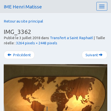
IME Henri Matisse
T
o
g
Retour au site principal
g
l
IMG_3362
e
Publié le
3 juillet 2018
dans
Transfert a Saint Raphaël
| Taille
n
réelle :
3264 pixels × 2448 pixels
a
v
i
Précédent
Suivant
g
a
t
i
o
n