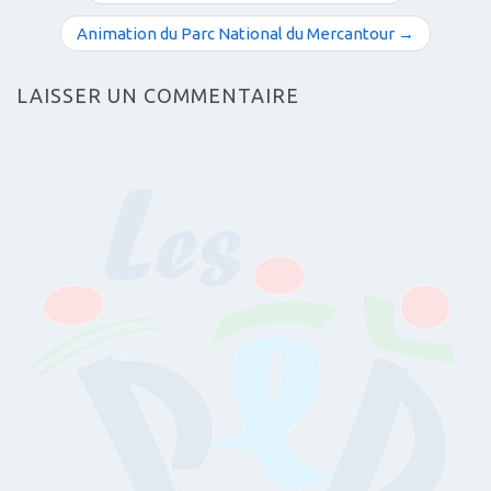
a
v
Animation du Parc National du Mercantour →
i
g
LAISSER UN COMMENTAIRE
a
t
i
o
n
d
e
s
a
r
t
i
c