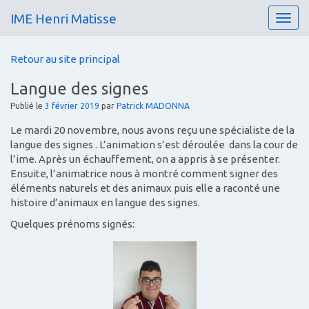
IME Henri Matisse
T
o
g
Retour au site principal
g
l
Langue des signes
e
n
Publié le
3 février 2019
par
Patrick MADONNA
a
Le mardi 20 novembre, nous avons reçu une spécialiste de la
v
langue des signes . L’animation s’est déroulée dans la cour de
i
l’ime. Après un échauffement, on a appris à se présenter.
g
Ensuite, l’animatrice nous à montré comment signer des
a
éléments naturels et des animaux puis elle a raconté une
t
histoire d’animaux en langue des signes.
i
o
Quelques prénoms signés:
n