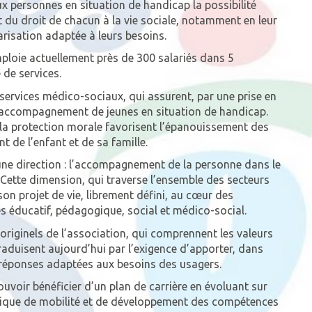
ux personnes en situation de handicap la possibilité
t du droit de chacun à la vie sociale, notamment en leur
risation adaptée à leurs besoins.
emploie actuellement près de 300 salariés dans 5
de services.
 services médico-sociaux, qui assurent, par une prise en
n accompagnement de jeunes en situation de handicap.
t la protection morale favorisent l’épanouissement des
 de l’enfant et de sa famille.
une direction : l’accompagnement de la personne dans le
ette dimension, qui traverse l’ensemble des secteurs
 son projet de vie, librement défini, au cœur des
s éducatif, pédagogique, social et médico-social.
riginels de l’association, qui comprennent les valeurs
traduisent aujourd’hui par l’exigence d’apporter, dans
 réponses adaptées aux besoins des usagers.
ouvoir bénéficier d’un plan de carrière en évoluant sur
litique de mobilité et de développement des compétences