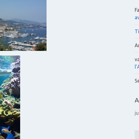
F
av
T
A
v
l
Se
A
ju