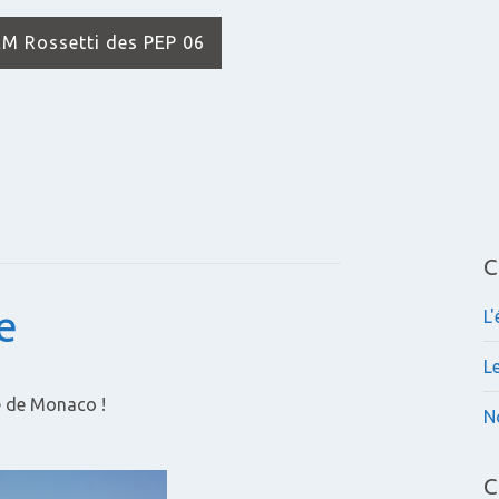
IEM Rossetti des PEP 06
C
e
L
L
 de Monaco !
N
C