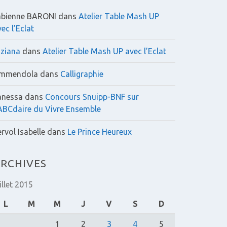
:
abienne BARONI
dans
Atelier Table Mash UP
ec l’Eclat
iziana
dans
Atelier Table Mash UP avec l’Eclat
mmendola
dans
Calligraphie
anessa
dans
Concours Snuipp-BNF sur
’ABCdaire du Vivre Ensemble
rvol Isabelle
dans
Le Prince Heureux
RCHIVES
illet 2015
L
M
M
J
V
S
D
1
2
3
4
5