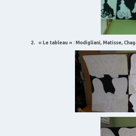
2. « Le tableau »
:
Modigliani, Matisse, Chag