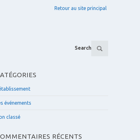
Retour au site principal
R
Search
e
c
h
e
ATÉGORIES
r
c
'établissement
h
e
es événements
p
o
on classé
u
r
OMMENTAIRES RÉCENTS