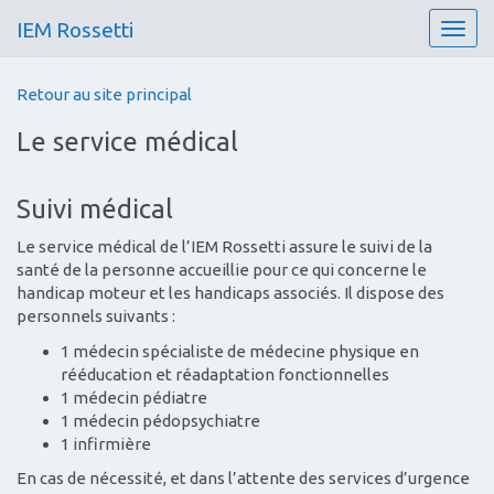
IEM Rossetti
T
o
g
Retour au site principal
g
l
Le service médical
e
n
a
Suivi médical
v
i
Le service médical de l’IEM Rossetti assure le suivi de la
g
santé de la personne accueillie pour ce qui concerne le
a
handicap moteur et les handicaps associés. Il dispose des
t
personnels suivants :
i
1 médecin spécialiste de médecine physique en
o
rééducation et réadaptation fonctionnelles
n
1 médecin pédiatre
1 médecin pédopsychiatre
1 infirmière
En cas de nécessité, et dans l’attente des services d’urgence