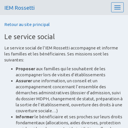
IEM Rossetti
T
o
g
Retour au site principal
g
l
Le service social
e
n
Le service social de l’IEM Rossetti accompagne et informe
a
les familles et les bénéficiaires. Ses missions sont les
v
suivantes:
i
g
Proposer
aux familles qui le souhaitent de les
a
accompagner lors de visites d’établissements
t
Assurer
une information, un conseil et un
i
accompagnement concernant l’ensemble des
o
démarches administratives (dossier d’admission, suivi
n
du dossier MDPH, changement de statut, préparation à
la sortie de l’établissement, ouverture des droits à une
couverture sociale…)
Informer
le bénéficiaire et ses proches sur leurs droits
fondamentaux (allocations, aides diverses, protection