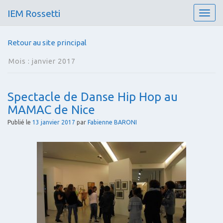
IEM Rossetti
T
o
g
Retour au site principal
g
l
Mois :
janvier 2017
e
n
a
Spectacle de Danse Hip Hop au
v
MAMAC de Nice
i
g
Publié le
13 janvier 2017
par
Fabienne BARONI
a
t
i
o
n