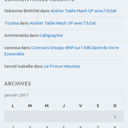
Fabienne BARONI
dans
Atelier Table Mash UP avec l’Eclat
Tiziana
dans
Atelier Table Mash UP avec l’Eclat
Ammendola
dans
Calligraphie
vanessa
dans
Concours Snuipp-BNF sur l’ABCdaire du Vivre
Ensemble
Servol Isabelle
dans
Le Prince Heureux
ARCHIVES
janvier 2017
L
M
M
J
V
S
D
1
2
3
4
5
6
7
8