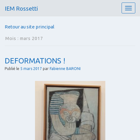
IEM Rossetti
T
o
g
Retour au site principal
g
l
Mois :
mars 2017
e
n
a
DEFORMATIONS !
v
i
Publié le
5 mars 2017
par
Fabienne BARONI
g
a
t
i
o
n