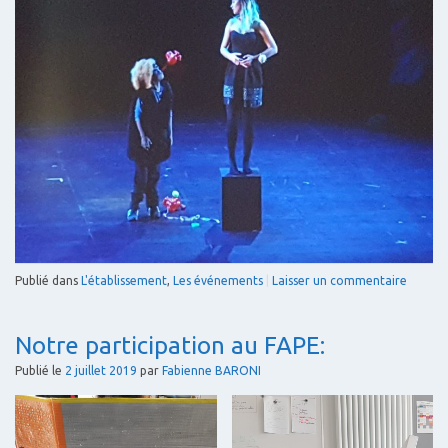
Publié dans
L'établissement
,
Les événements
|
Laisser un commentaire
Notre participation au FAPE:
Publié le
2 juillet 2019
par
Fabienne BARONI