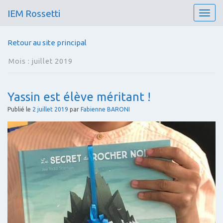
IEM Rossetti
T
o
g
Retour au site principal
g
l
Mois :
juillet 2019
e
n
a
Yassin est élève méritant !
v
i
Publié le
2 juillet 2019
par
Fabienne BARONI
g
a
t
i
o
n