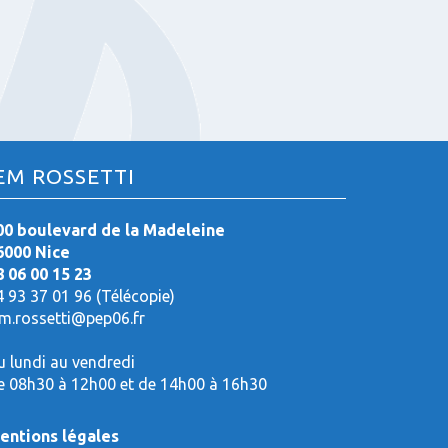
:
EM ROSSETTI
00 boulevard de la Madeleine
6000 Nice
8 06 00 15 23
4 93 37 01 96 (Télécopie)
em.rossetti@pep06.fr
u lundi au vendredi
e 08h30 à 12h00 et de 14h00 à 16h30
entions légales