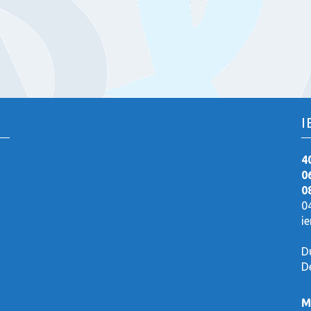
I
4
0
0
0
i
D
D
M