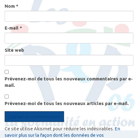
t
Nom
*
i
c
l
E-mail
*
e
s
Site web
Prévenez-moi de tous les nouveaux commentaires par e-
mail.
Prévenez-moi de tous les nouveaux articles par e-mail.
Ce site utilise Akismet pour réduire les indésirables.
En
savoir plus sur la façon dont les données de vos