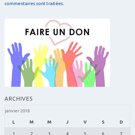
commentaires sont traitées
.
ARCHIVES
janvier 2018
L
M
M
J
V
S
D
1
2
3
4
5
6
7