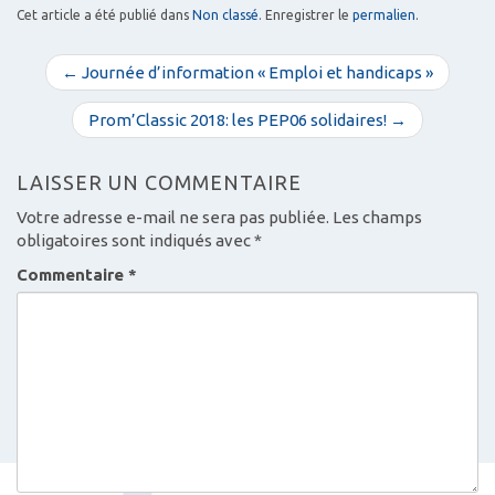
Cet article a été publié dans
Non classé
. Enregistrer le
permalien
.
N
← Journée d’information « Emploi et handicaps »
a
v
Prom’Classic 2018: les PEP06 solidaires! →
i
g
LAISSER UN COMMENTAIRE
a
Votre adresse e-mail ne sera pas publiée.
Les champs
t
obligatoires sont indiqués avec
*
i
Commentaire
*
o
n
d
e
s
a
r