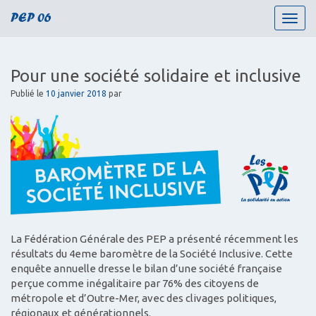
PEP 06
T
o
g
g
Pour une société solidaire et inclusive
l
e
Publié le
10 janvier 2018
par
n
a
v
i
g
a
t
i
o
La Fédération Générale des PEP a présenté récemment les
n
résultats du 4eme baromètre de la Société Inclusive. Cette
enquête annuelle dresse le bilan d’une société française
perçue comme inégalitaire par 76% des citoyens de
métropole et d’Outre-Mer, avec des clivages politiques,
régionaux et générationnels.