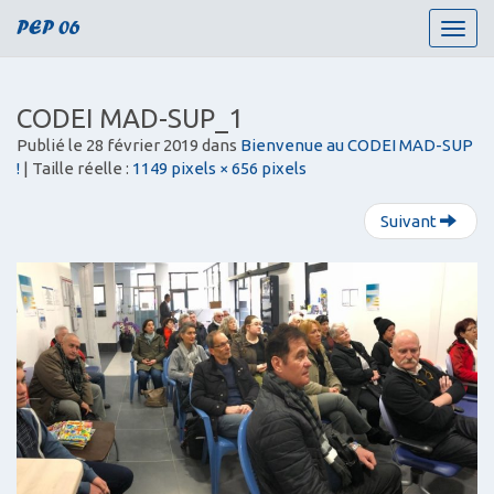
PEP 06
T
o
g
g
CODEI MAD-SUP_1
l
Publié le
28 février 2019
dans
Bienvenue au CODEI MAD-SUP
e
!
| Taille réelle :
1149 pixels × 656 pixels
n
a
v
Suivant
i
g
a
t
i
o
n