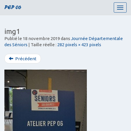
PEP 06
T
o
g
g
img1
l
Publié le
18 novembre 2019
dans
Journée Départementale
e
des Séniors
| Taille réelle :
282 pixels × 423 pixels
n
a
v
Précédent
i
g
a
t
i
o
n