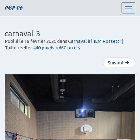
PEP 06
T
o
g
g
carnaval-3
l
Publié le
18 février 2020
dans
Carnaval à l’IEM Rossetti
|
e
Taille réelle :
440 pixels × 660 pixels
n
a
v
Suivant
i
g
a
t
i
o
n