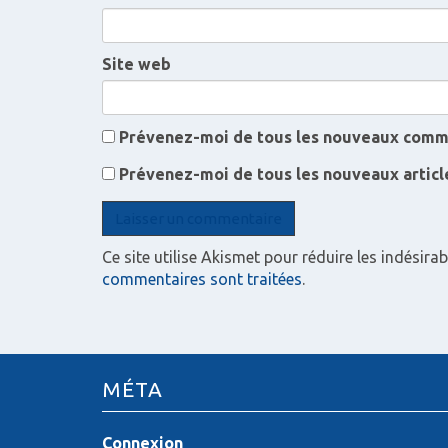
e
Site web
s
a
Prévenez-moi de tous les nouveaux comme
r
Prévenez-moi de tous les nouveaux article
t
i
Ce site utilise Akismet pour réduire les indésirab
commentaires sont traitées
.
c
l
e
MÉTA
s
Connexion