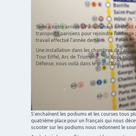
Suite à notre arrivée à Paris samedi en début
transports parisiens pour rejoindre l’auberge ;
travail effectué l’année dernière.
Une installation dans les chambres de l’auber
Tour Eiffel, Arc de Triomphe… de quoi admire
Défense, nous voilà dans le grand bain !
S’enchaînent les podiums et les courses tous pl
quatrième place pour un français qui nous décev
scooter sur les podiums nous redonnent le souri