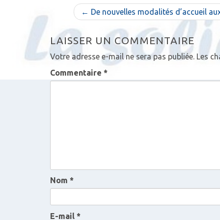
N
← De nouvelles modalités d’accueil au
a
LAISSER UN COMMENTAIRE
v
Votre adresse e-mail ne sera pas publiée.
Les ch
i
Commentaire
*
g
a
t
i
o
Nom
*
n
d
E-mail
*