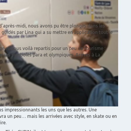
 d’après-midi, nous avons pu être plongés dans les
 guidés par Lina qui a su mettre en application tout le
ge et nous voilà repartis pour un peu de tourisme :
r les symboles para et olympiques. Arrivés à La
us impressionnants les uns que les autres. Une
ra un peu… mais les arrivées avec style, en skate ou en
re.