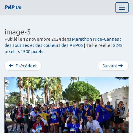
PEP 06
T
o
g
g
image-5
l
Publié le
12 novembre 2024
dans
Marathon Nice-Cannes :
e
des sourires et des couleurs des PEP06
| Taille réelle :
2248
n
pixels × 1500 pixels
a
v
i
Précédent
Suivant
g
a
t
i
o
n