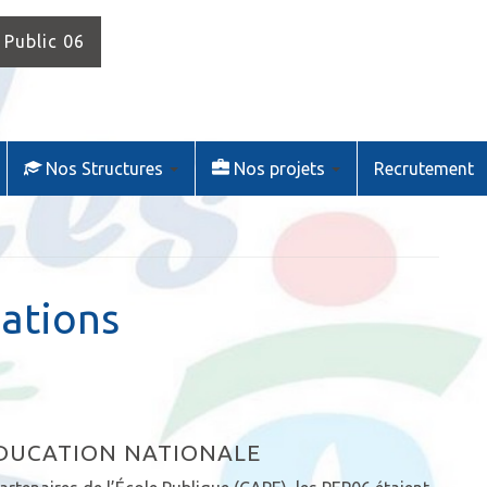
 Public 06
Nos Structures
Nos projets
Recrutement
iations
’ÉDUCATION NATIONALE