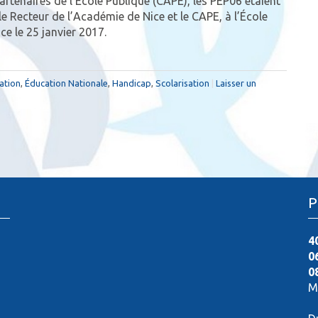
rtenaires de l’École Publique (CAPE), les PEP06 étaient
e Recteur de l’Académie de Nice et le CAPE, à l’École
ce le 25 janvier 2017.
ation
,
Éducation Nationale
,
Handicap
,
Scolarisation
|
Laisser un
P
4
0
0
M