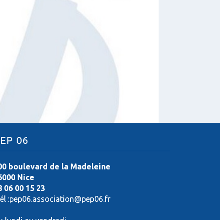
:
EP 06
00 boulevard de la Madeleine
6000 Nice
8 06 00 15 23
él :pep06.association@pep06.fr