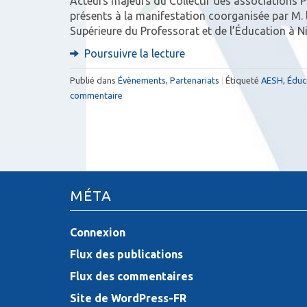
Acteurs majeurs du Collectif des associations Pa
présents à la manifestation coorganisée par M. l
Supérieure du Professorat et de l’Éducation à Ni
Poursuivre la lecture
Publié dans
Évènements
,
Partenariats
|
Étiqueté
AESH
,
Éduc
commentaire
MÉTA
Connexion
Flux des publications
Flux des commentaires
Site de WordPress-FR