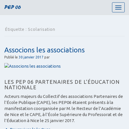
PEP 06
T
o
g
g
Étiquette :
Scolarisation
l
e
n
Associons les associations
a
v
Publié le
30 janvier 2017
par
i
g
a
t
LES PEP 06 PARTENAIRES DE L’ÉDUCATION
i
NATIONALE
o
Acteurs majeurs du Collectif des associations Partenaires de
n
l’École Publique (CAPE), les PEP06 étaient présents à la
manifestation coorganisée par M. le Recteur de l’Académie
de Nice et le CAPE, à l’École Supérieure du Professorat et de
l’Éducation à Nice le 25 janvier 2017.