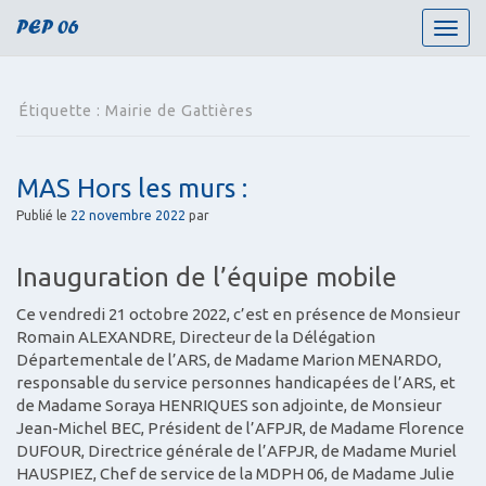
PEP 06
T
o
g
g
Étiquette :
Mairie de Gattières
l
e
n
MAS Hors les murs :
a
v
Publié le
22 novembre 2022
par
i
g
Inauguration de l’équipe mobile
a
t
Ce vendredi 21 octobre 2022, c’est en présence de Monsieur
i
Romain ALEXANDRE, Directeur de la Délégation
o
Départementale de l’ARS, de Madame Marion MENARDO,
n
responsable du service personnes handicapées de l’ARS, et
de Madame Soraya HENRIQUES son adjointe, de Monsieur
Jean-Michel BEC, Président de l’AFPJR, de Madame Florence
DUFOUR, Directrice générale de l’AFPJR, de Madame Muriel
HAUSPIEZ, Chef de service de la MDPH 06, de Madame Julie