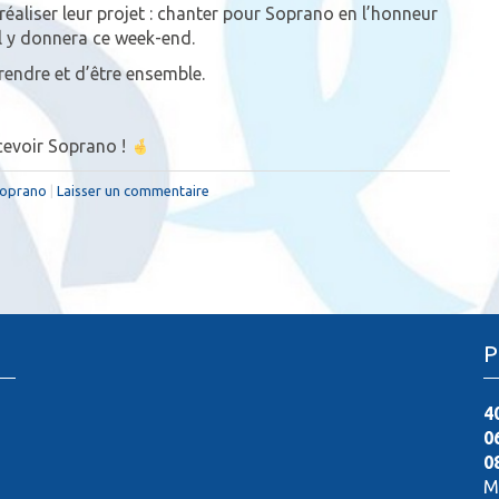
éaliser leur projet : chanter pour Soprano en l’honneur
il y donnera ce week-end.
rendre et d’être ensemble.
ecevoir Soprano !
oprano
|
Laisser un commentaire
P
4
0
0
M