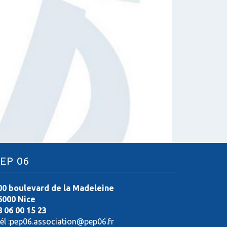
:
EP 06
00 boulevard de la Madeleine
6000 Nice
8 06 00 15 23
él :pep06.association@pep06.fr