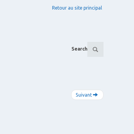
Retour au site principal
R
Search
e
c
h
e
r
c
h
Suivant
e
p
o
u
r