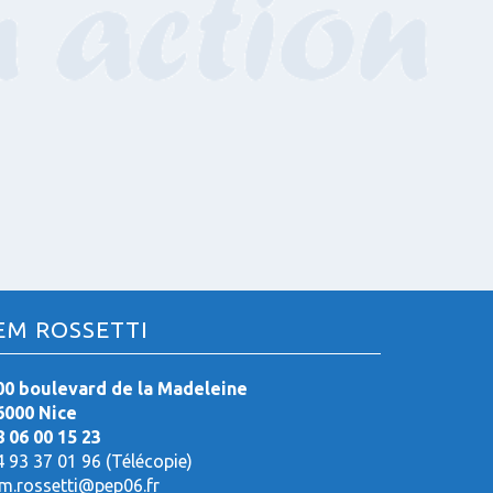
EM ROSSETTI
00 boulevard de la Madeleine
6000 Nice
8 06 00 15 23
4 93 37 01 96 (Télécopie)
em.rossetti@pep06.fr