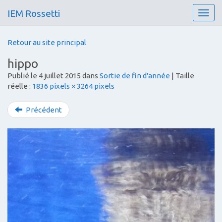
IEM Rossetti
T
o
g
Retour au site principal
g
l
hippo
e
Publié le
4 juillet 2015
dans
Sortie de fin d'année
| Taille
n
réelle :
1836 pixels × 3264 pixels
a
v
i
Précédent
g
a
t
i
o
n