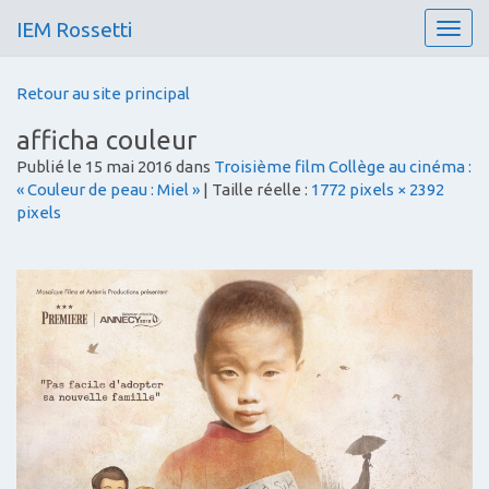
IEM Rossetti
T
o
g
Retour au site principal
g
l
afficha couleur
e
Publié le
15 mai 2016
dans
Troisième film Collège au cinéma :
n
« Couleur de peau : Miel »
| Taille réelle :
1772 pixels × 2392
a
pixels
v
i
g
a
t
i
o
n