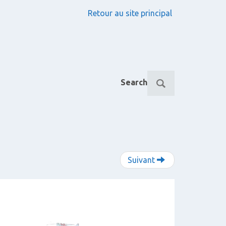
Retour au site principal
R
Search
e
c
h
e
r
c
h
Suivant
e
p
o
u
r