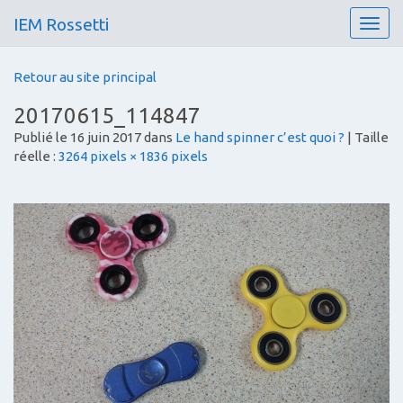
IEM Rossetti
T
o
g
Retour au site principal
g
l
20170615_114847
e
Publié le
16 juin 2017
dans
Le hand spinner c’est quoi ?
| Taille
n
réelle :
3264 pixels × 1836 pixels
a
v
i
g
a
t
i
o
n