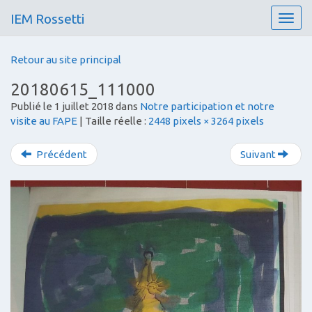
IEM Rossetti
T
o
g
Retour au site principal
g
l
20180615_111000
e
Publié le
1 juillet 2018
dans
Notre participation et notre
n
visite au FAPE
| Taille réelle :
2448 pixels × 3264 pixels
a
v
i
Précédent
Suivant
g
a
t
i
o
n