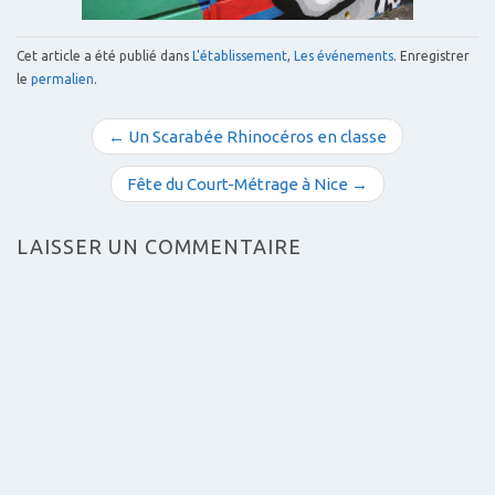
Cet article a été publié dans
L'établissement
,
Les événements
. Enregistrer
le
permalien
.
N
← Un Scarabée Rhinocéros en classe
a
v
Fête du Court-Métrage à Nice →
i
g
LAISSER UN COMMENTAIRE
a
t
i
o
n
d
e
s