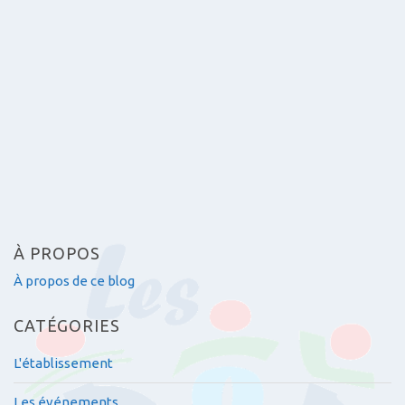
a
r
t
i
c
l
e
s
À PROPOS
À propos de ce blog
CATÉGORIES
L'établissement
Les événements