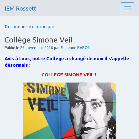
IEM Rossetti
T
o
g
Retour au site principal
g
l
Collège Simone Veil
e
n
Publié le
26 novembre 2018
par
Fabienne BARONI
a
Avis à tous, notre Collège a changé de nom il s’appelle
v
désormais :
i
g
COLLEGE SIMONE VEIL !
a
t
i
o
n