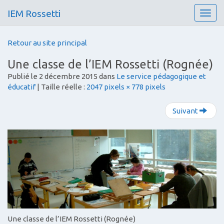
IEM Rossetti
T
o
g
Retour au site principal
g
l
Une classe de l’IEM Rossetti (Rognée)
e
Publié le
2 décembre 2015
dans
Le service pédagogique et
n
éducatif
| Taille réelle :
2047 pixels × 778 pixels
a
v
i
Suivant
g
a
t
i
o
n
Une classe de l’IEM Rossetti (Rognée)