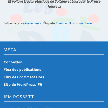
Et voilà le travail plastique de Soltane et Laura sur le Prince
Heureux
Publié dans
Les événements
|
Étiqueté
Théâtre
|
Un commentaire
MÉTA
Connexion
Flux des publications
Flux des commentaires
Site de WordPress-FR
IEM ROSSETTI