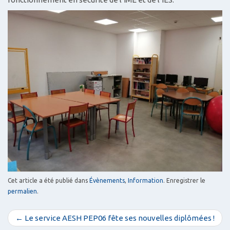
Cet article a été publié dans
Évènements
,
Information
. Enregistrer le
permalien
.
N
← Le service AESH PEP06 fête ses nouvelles diplômées !
a