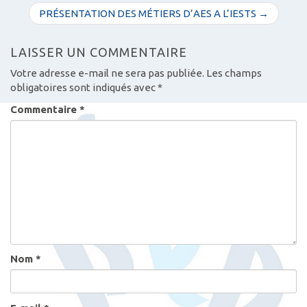
v
PRÉSENTATION DES MÉTIERS D’AES A L’IESTS →
i
g
LAISSER UN COMMENTAIRE
a
Votre adresse e-mail ne sera pas publiée.
Les champs
t
obligatoires sont indiqués avec
*
i
Commentaire
*
o
n
d
e
s
a
r
t
Nom
*
i
c
l