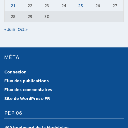
21
22
23
24
25
26
27
28
29
30
« Juin
Oct »
MÉTA
Connexion
Flux des publications
Flux des commentaires
Site de WordPress-FR
PEP 06
400 boulevard de la Madeleine