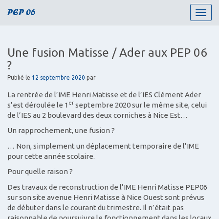
PEP 06
T
o
g
g
Une fusion Matisse / Ader aux PEP 06
l
?
e
n
Publié le
12 septembre 2020
par
a
La rentrée de l’IME Henri Matisse et de l’IES Clément Ader
v
er
s’est déroulée le 1
septembre 2020 sur le même site, celui
i
de l’IES au 2 boulevard des deux corniches à Nice Est…
g
a
Un rapprochement, une fusion ?
t
… Non, simplement un déplacement temporaire de l’IME
i
pour cette année scolaire.
o
n
Pour quelle raison ?
Des travaux de reconstruction de l’IME Henri Matisse PEP06
sur son site avenue Henri Matisse à Nice Ouest sont prévus
de débuter dans le courant du trimestre. Il n’était pas
raisonnable de poursuivre le fonctionnement dans les locaux