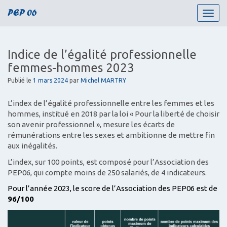
PEP 06
T
o
g
g
Indice de l’égalité professionnelle
l
femmes-hommes 2023
e
n
Publié le
1 mars 2024
par
Michel MARTRY
a
v
L’index de l’égalité professionnelle entre les femmes et les
i
hommes, institué en 2018 par la loi « Pour la liberté de choisir
g
son avenir professionnel », mesure les écarts de
a
rémunérations entre les sexes et ambitionne de mettre fin
t
aux inégalités.
i
L’index, sur 100 points, est composé pour l’Association des
o
PEP06, qui compte moins de 250 salariés, de 4 indicateurs.
n
Pour l’année 2023, le score de l’Association des PEP06 est de
96/100