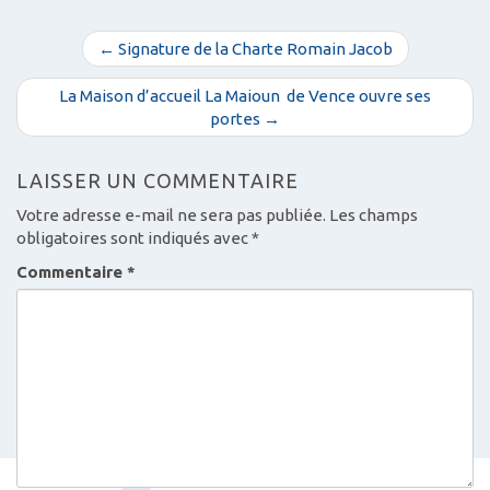
N
← Signature de la Charte Romain Jacob
a
v
La Maison d’accueil La Maioun de Vence ouvre ses
portes →
i
g
LAISSER UN COMMENTAIRE
a
t
Votre adresse e-mail ne sera pas publiée.
Les champs
i
obligatoires sont indiqués avec
*
o
Commentaire
*
n
d
e
s
a
r
t