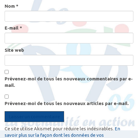
i
Nom
*
c
l
e
E-mail
*
s
Site web
Prévenez-moi de tous les nouveaux commentaires par e-
mail.
Prévenez-moi de tous les nouveaux articles par e-mail.
Ce site utilise Akismet pour réduire les indésirables.
En
savoir plus sur la façon dont les données de vos