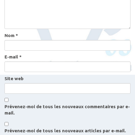
a
r
t
i
c
Nom
*
l
e
s
E-mail
*
Site web
Prévenez-moi de tous les nouveaux commentaires par e-
mail.
Prévenez-moi de tous les nouveaux articles par e-mail.