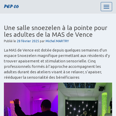
PEP 06
T
o
g
g
Une salle snoezelen à la pointe pour
l
les adultes de la MAS de Vence
e
n
Publié le
28 février 2025
par
Michel MARTRY
a
La MAS de Vence est dotée depuis quelques semaines d’un
v
espace Snoezelen magnifique permettant aux résidents d’y
i
trouver apaisement et stimulation sensorielle. Cinq
g
professionnels formés à l’approche accompagnent les
a
adultes durant des ateliers visant à se relaxer, s’apaiser,
t
rééduquer la sensorialité des bénéficiaires
i
o
n