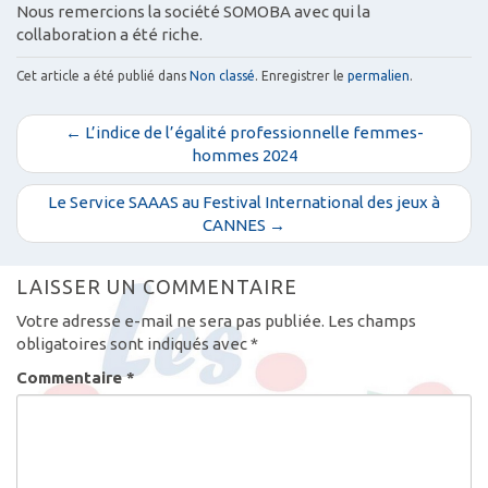
Nous remercions la société SOMOBA avec qui la
collaboration a été riche.
Cet article a été publié dans
Non classé
. Enregistrer le
permalien
.
N
← L’indice de l’égalité professionnelle femmes-
a
hommes 2024
v
Le Service SAAAS au Festival International des jeux à
i
CANNES →
g
a
LAISSER UN COMMENTAIRE
t
i
Votre adresse e-mail ne sera pas publiée.
Les champs
obligatoires sont indiqués avec
*
o
n
Commentaire
*
d
e
s