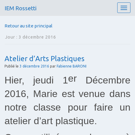
IEM Rossetti
T
o
g
Retour au site principal
g
l
Jour :
3 décembre 2016
e
n
a
Atelier d’Arts Plastiques
v
i
Publié le
3 décembre 2016
par
Fabienne BARONI
g
er
Hier, jeudi 1
Décembre
a
t
i
2016, Marie est venue dans
o
n
notre classe pour faire un
atelier d’art plastique.